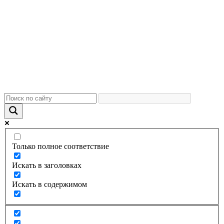
Только полное соответствие
Искать в заголовках
Искать в содержимом