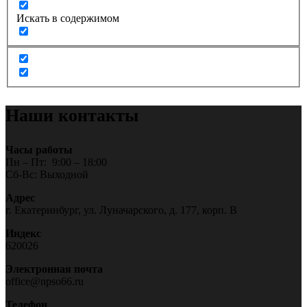
Искать в содержимом
Наши контакты
Часы работы
Пн – Пт: 9:00 – 18:00
Сб-Вс: Выходной
Адрес
г. Екатеринбург, ул. Луначарского, д. 177, корп. В
Индекс
620026
Электронная почта
office@npso66.ru
Телефон