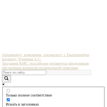
Навигация
Архивариус, помощник, специалист, г. Екатеринбург,
нотариус Чукреева А.С.
по
Заседание КМС: российские нотариусы продолжили
записям
обсуждение вопросов нотариальной практики
Только полное соответствие
Искать в заголовках