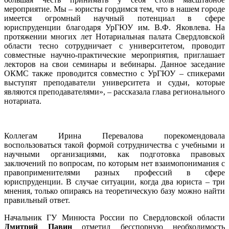
мероприятие. Мы – юристы гордимся тем, что в нашем городе
имеется огромный научный потенциал в сфере
юриспруденции благодаря УрГЮУ им. В.Ф. Яковлева. На
протяжении многих лет Нотариальная палата Свердловской
области тесно сотрудничает с университетом, проводит
совместные научно-практические мероприятия, приглашает
лекторов на свои семинары и вебинары. Данное заседание
ОКМС также проводится совместно с УрГЮУ – спикерами
выступят преподаватели университета и судьи, которые
являются преподавателями», – рассказала глава регионального
нотариата.
Коллегам Ирина Перевалова порекомендовала
воспользоваться такой формой сотрудничества с учебными и
научными организациями, как подготовка правовых
заключений по вопросам, по которым нет взаимопонимания с
правоприменителями разных профессий в сфере
юриспруденции. В случае ситуации, когда два юриста – три
мнения, только опираясь на теоретическую базу можно найти
правильный ответ.
Начальник ГУ Минюста России по Свердловской области
Дмитрий Павин
отметил бесспорную необходимость