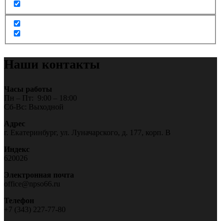
Наши контакты
Часы работы
Пн – Пт: 9:00 – 18:00
Сб-Вс: Выходной
Адрес
г. Екатеринбург, ул. Луначарского, д. 177, корп. В
Индекс
620026
Электронная почта
office@npso66.ru
Телефон
+7 (343) 227-77-80