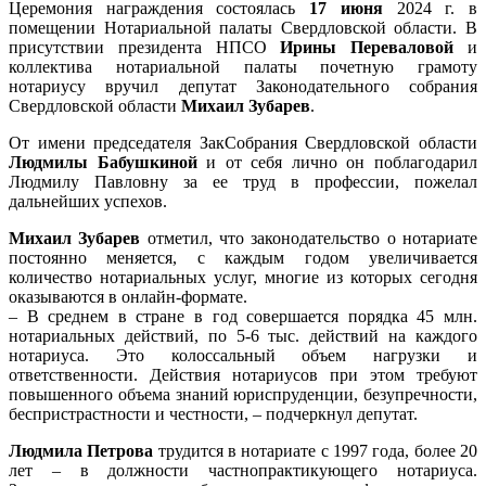
Церемония награждения состоялась
17 июня
2024 г. в
помещении Нотариальной палаты Свердловской области. В
присутствии президента НПСО
Ирины Переваловой
и
коллектива нотариальной палаты почетную грамоту
нотариусу вручил депутат Законодательного собрания
Свердловской области
Михаил Зубарев
.
От имени председателя ЗакСобрания Свердловской области
Людмилы Бабушкиной
и от себя лично он поблагодарил
Людмилу Павловну за ее труд в профессии, пожелал
дальнейших успехов.
Михаил Зубарев
отметил, что законодательство о нотариате
постоянно меняется, с каждым годом увеличивается
количество нотариальных услуг, многие из которых сегодня
оказываются в онлайн-формате.
– В среднем в стране в год совершается порядка 45 млн.
нотариальных действий, по 5-6 тыс. действий на каждого
нотариуса. Это колоссальный объем нагрузки и
ответственности. Действия нотариусов при этом требуют
повышенного объема знаний юриспруденции, безупречности,
беспристрастности и честности, – подчеркнул депутат.
Людмила Петрова
трудится в нотариате с 1997 года, более 20
лет – в должности частнопрактикующего нотариуса.